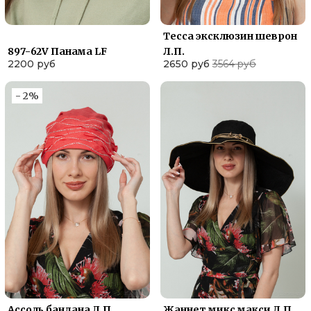
Тесса эксклюзин шеврон
897-62V Панама LF
Л.П.
2200 руб
2650 руб
3564 руб
- 2%
Ассоль бандана Л.П.
Жаннет микс макси Л.П.