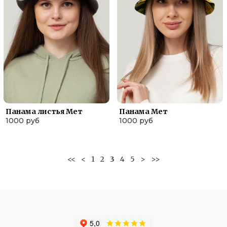
Панама листья Мет
Панама Мет
1000 руб
1000 руб
<<
<
1
2
3
4
5
>
>>