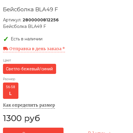
Бейсболка BLА49 F
Артикул:
2800000812256
Бейсболка BLА49 F
Есть в наличии
Отправка в день заказа *
Цвет
Светло-бежевый/синий
Размер
56-58
Как определить размер
1300 руб