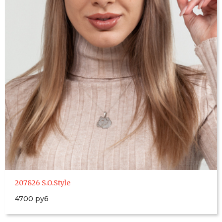
207826 S.O.Style
4700 руб