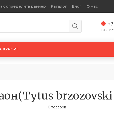
ак определить размер
Каталог
Блог
О Нас
+7
Пн - Вс
А КУРОРТ
он(Tytus brzozovski 
0 товаров