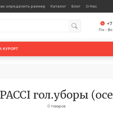
ак определить размер
Каталог
Блог
О Нас
+7
Пн - Вс
А КУРОРТ
PACCI гол.уборы (ос
0 товаров