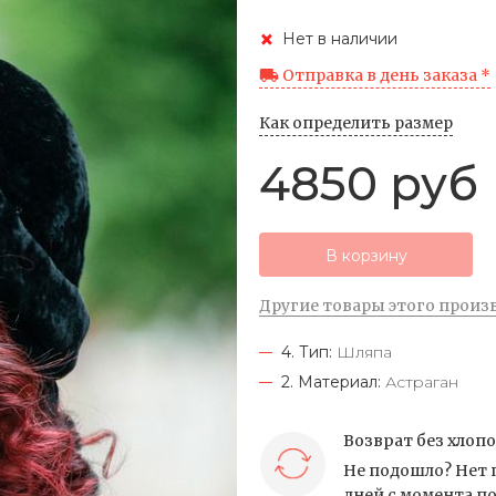
Нет в наличии
Отправка в день заказа *
Как определить размер
4850 руб
В корзину
Другие товары этого произ
4. Тип:
Шляпа
2. Материал:
Астраган
Возврат без хлоп
Не подошло? Нет 
дней с момента по