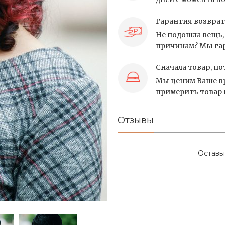
Гарантия возврат
Не подошла вещь, 
причинам? Мы гар
Сначала товар, по
Мы ценим Ваше вр
примерить товар и
Отзывы
Оставь