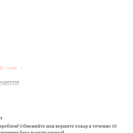
В 1 клик
водителя
от
проблем! Обменяйте или верните товар в течение 30
лучения безо всяких хлопот!