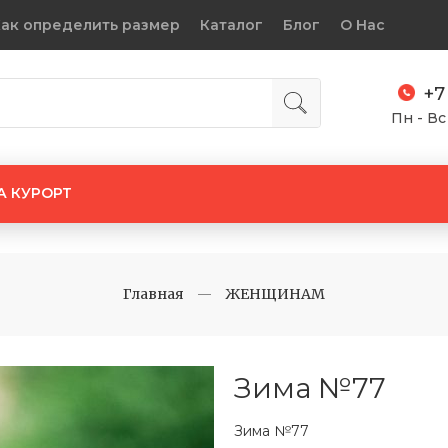
ак определить размер
Каталог
Блог
О Нас
+7
Пн - Вс
А КУРОРТ
Главная
ЖЕНЩИНАМ
Зима №77
Зима №77