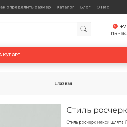
ак определить размер
Каталог
Блог
О Нас
+7
Пн - Вс
А КУРОРТ
Главная
Стиль росчерк
Стиль росчерк макси шляпа Л