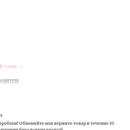
В 1 клик
водителя
от
проблем! Обменяйте или верните товар в течение 30
лучения безо всяких хлопот!