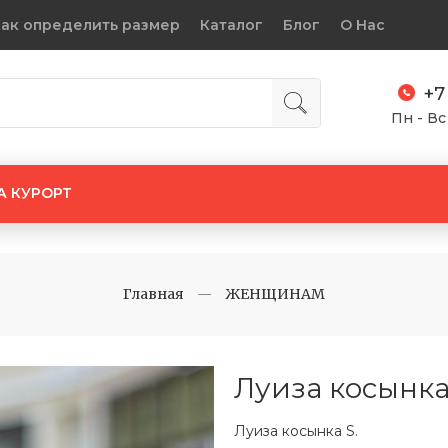
ак определить размер
Каталог
Блог
О Нас
+7
Пн - Вс
А КУРОРТ
Главная
ЖЕНЩИНАМ
Луиза косынка
Луиза косынка S.