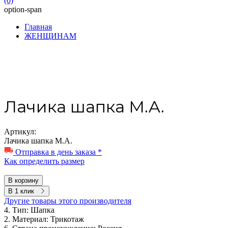
(0)
option-span
Главная
ЖЕНЩИНАМ
Лачика шапка M.A.
Артикул:
Лачика шапка M.A.
Отправка в день заказа *
Как определить размер
В корзину
В 1 клик
Другие товары этого производителя
4. Тип:
Шапка
2. Материал:
Трикотаж