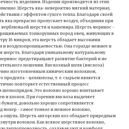
вечность изделиям. Изделия производятся из этих
 именно: Шерсть яка-невероятно мягкий материал,
ствами с эффектом сухого тепла. Благодаря своей
ь яка прекрасно пропускает воздух, объединяя при
ва верблюжьей шерсти и кашемира. Шерсть меринос -
ыращиваемых тонкорунных пород овец, живующих в
тру 16 микрон, эта шерсть обладает высокими
 и воздухопроницаемостью. Она гораздо нежнее и
ая шерсть. Благодаря уникальному натуральному
 меринос предотвращают развитие бактерий и не
лительного ношения. Вискозный шелк (вискоза)
нно изготовленным химическим волокном,
 продукта - целлюлозы, т. е. сырьем является
астично повторяет естественный процесс
м шелкопрядом. Это волокно хорошо впитывает
лен и хлопок. При горении вискоза выделяет
 бумаги, довольно хорошо сопротивляется
д мохер - самое тонкое и нежное волокно,
а ощупь. Шерсть ангорских коз обладает природным
знутри волокон. Как всякое шерстяное волокно,
кую теплопроводность, создавая уют и комфорт