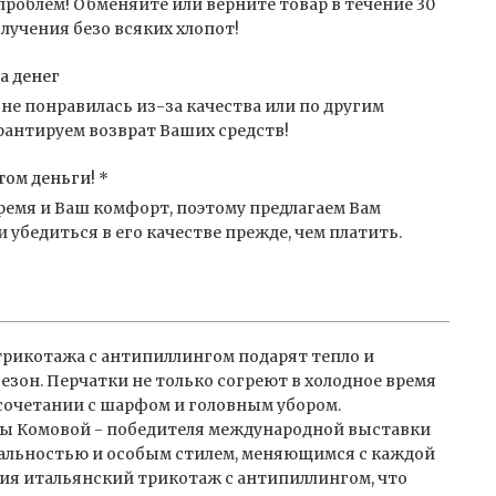
проблем! Обменяйте или верните товар в течение 30
лучения безо всяких хлопот!
а денег
не понравилась из-за качества или по другим
антируем возврат Ваших средств!
том деньги! *
емя и Ваш комфорт, поэтому предлагаем Вам
 убедиться в его качестве прежде, чем платить.
трикотажа с антипиллингом подарят тепло и
зон. Перчатки не только согреют в холодное время
в сочетании с шарфом и головным убором.
ы Комовой - победителя международной выставки
альностью и особым стилем, меняющимся с каждой
лия итальянский трикотаж с антипиллингом, что