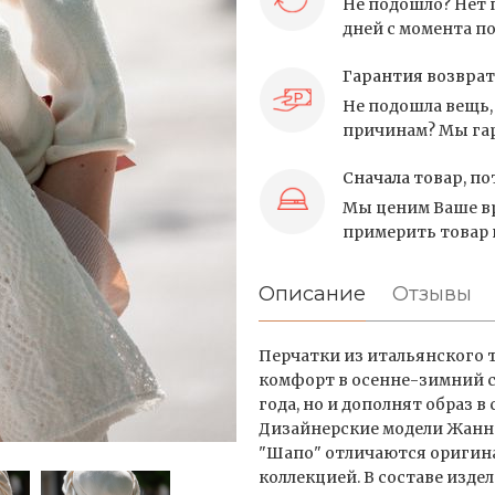
Не подошло? Нет 
дней с момента по
Гарантия возврат
Не подошла вещь, 
причинам? Мы гар
Сначала товар, по
Мы ценим Ваше вр
примерить товар и
Описание
Отзывы
Перчатки из итальянского 
комфорт в осенне-зимний се
года, но и дополнят образ 
Дизайнерские модели Жанн
"Шапо" отличаются оригин
коллекцией. В составе изде