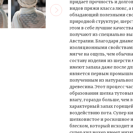
придает прочность и долго
видов пряжи класса люкс, а
обладающий полезными свой
природной структуре, шерст
этом в себе лучшие качест
получают из специально в
Австралии. Благодаря диаме
изоляционными свойствами
мягче на ощупь, чем обычн
составу изделия из шерсти
имеют запаха даже после д
является первым промышле
полученным из натурального
древесина. Этот процесс ч
образования шелка тутовы
влагу, гораздо больше, чем 
характерный запах горящей
воздействию пота. Супер ки
шелковистое и роскошное н
блеском, который исходит и
супер кид мохер имеет низ