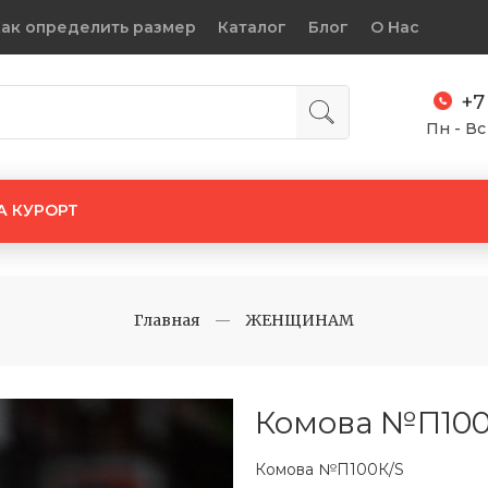
ак определить размер
Каталог
Блог
О Нас
+7
Пн - Вс
А КУРОРТ
Главная
ЖЕНЩИНАМ
Комова №П100
Комова №П100К/S