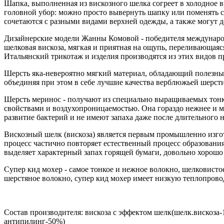
Шапка, выполненная из вискозного шелка согреет в холодное в
головной убор: можно просто вывернуть шапку или поменять с
сочетаются с разными видами верхней одежды, а также могут 
Дизайнерские модели Жанны Комовой - победителя междунаро
шелковая вискоза, мягкая и приятная на ощупь, переливающаяся
Итальянский трикотаж и изделия производятся из этих видов п
Шерсть яка-невероятно мягкий материал, обладающий полезными
объединяя при этом в себе лучшие качества верблюжьей шерст
Шерсть меринос - получают из специально выращиваемых тонк
свойствами и воздухопроницаемостью. Она гораздо нежнее и м
развитие бактерий и не имеют запаха даже после длительного 
Вискозный шелк (вискоза) является первым промышленно изгот
процесс частично повторяет естественный процесс образования
выделяет характерный запах горящей бумаги, довольно хорошо
Супер кид мохер - самое тонкое и нежное волокно, шелковисто
шерстяное волокно, супер кид мохер имеет низкую теплопровод
Состав производителя: вискоза с эффектом шелк(шелк.вискоза
антипилинг-50%)