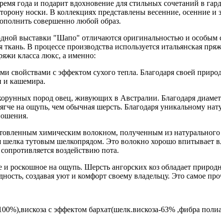
ремя года и подарит вдохновение для стильных сочетаний в гард
торону носки. В коллекциях представлены весенние, осенние и
дополнить совершенно любой образ.
дной выставки "Шапо" отличаются оригинальностью и особым с
 ткань. В процессе производства используется итальянская пряж
ряжи класса люкс, а именно:
 свойствами с эффектом сухого тепла. Благодаря своей природн
и и кашемира.
орунных пород овец, живующих в Австралии. Благодаря диамет
ягче на ощупь, чем обычная шерсть. Благодаря уникальному нат
ношения.
овленным химическим волокном, полученным из натурального про
 шелка тутовым шелкопрядом. Это волокно хорошо впитывает вла
 сопротивляется воздействию пота.
е и роскошное на ощупь. Шерсть ангорских коз обладает природ
ность, создавая уют и комфорт своему владельцу. Это самое про
-100%),вискоза с эффектом бархат(шелк.вискоза-63% ,фибра по