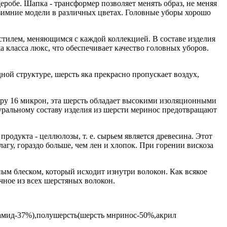
еробе. Шапка - трансформер позволяет менять образ, не меняя
 зимние модели в различных цветах. Головные уборы хорошо
тилем, меняющимся с каждой коллекцией. В составе изделия
а класса люкс, что обеспечивает качество головных уборов.
ой структуре, шерсть яка прекрасно пропускает воздух,
ру 16 микрон, эта шерсть обладает высокими изоляционными
уральному составу изделия из шерсти меринос предотвращают
дукта - целлюлозы, т. е. сырьем является древесина. Этот
гу, гораздо больше, чем лен и хлопок. При горении вискоза
ным блеском, который исходит изнутри волокон. Как всякое
чное из всех шерстяных волокон.
лиамид-37%),полушерсть(шерсть мнринос-50%,акрил