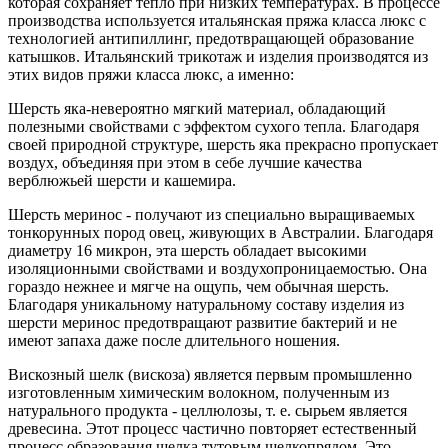
которая сохраняет тепло при низких температурах. В процессе
производства используется итальянская пряжа класса люкс с
технологией антипиллинг, предотвращающей образование
катышков. Итальянский трикотаж и изделия производятся из
этих видов пряжи класса люкс, а именно:
Шерсть яка-невероятно мягкий материал, обладающий
полезными свойствами с эффектом сухого тепла. Благодаря
своей природной структуре, шерсть яка прекрасно пропускает
воздух, объединяя при этом в себе лучшие качества
верблюжьей шерсти и кашемира.
Шерсть меринос - получают из специально выращиваемых
тонкорунных пород овец, живующих в Австралии. Благодаря
диаметру 16 микрон, эта шерсть обладает высокими
изоляционными свойствами и воздухопроницаемостью. Она
гораздо нежнее и мягче на ощупь, чем обычная шерсть.
Благодаря уникальному натуральному составу изделия из
шерсти меринос предотвращают развитие бактерий и не
имеют запаха даже после длительного ношения.
Вискозный шелк (вискоза) является первым промышленно
изготовленным химическим волокном, полученным из
натурального продукта - целлюлозы, т. е. сырьем является
древесина. Этот процесс частично повторяет естественный
процесс образования шелка тутовым шелкопрядом. Это