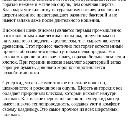
гораздо нежнее и мягче на ощупь, чем обычная шерсть.
Благодаря уникальному натуральному составу изделия из
шерсти меринос предотвращают развитие бактерий и не
имеют запаха даже после длительного ношения.
Вискозный шелк (вискоза) является первым промышленно
изготовленным химическим волокном, полученным из
натурального продукта - целлюлозы, т. е. сырьем является
древесина. Этот процесс частично повторяет естественный
процесс образования шелка тутовым шелкопрядом. Это
волокно хорошо впитывает влагу, гораздо больше, чем лен и
хлопок. При горении вискоза выделяет характерный запах
горящей бумаги, довольно хорошо сопротивляется
воздействию пота.
Супер кид мохер - самое тонкое и нежное волокно,
шелковистое и роскошное на ощупь. Шерсть ангорских коз
обладает природным блеском, который исходит изнутри
волокон. Как всякое шерстяное волокно, супер кид мохер
имеет низкую теплопроводность, создавая уют и комфорт
своему владельцу. Это самое прочное из всех шерстяных
волокон.