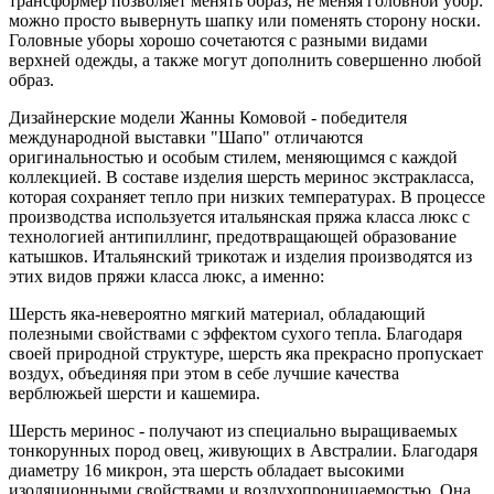
трансформер позволяет менять образ, не меняя головной убор:
можно просто вывернуть шапку или поменять сторону носки.
Головные уборы хорошо сочетаются с разными видами
верхней одежды, а также могут дополнить совершенно любой
образ.
Дизайнерские модели Жанны Комовой - победителя
международной выставки "Шапо" отличаются
оригинальностью и особым стилем, меняющимся с каждой
коллекцией. В составе изделия шерсть меринос экстракласса,
которая сохраняет тепло при низких температурах. В процессе
производства используется итальянская пряжа класса люкс с
технологией антипиллинг, предотвращающей образование
катышков. Итальянский трикотаж и изделия производятся из
этих видов пряжи класса люкс, а именно:
Шерсть яка-невероятно мягкий материал, обладающий
полезными свойствами с эффектом сухого тепла. Благодаря
своей природной структуре, шерсть яка прекрасно пропускает
воздух, объединяя при этом в себе лучшие качества
верблюжьей шерсти и кашемира.
Шерсть меринос - получают из специально выращиваемых
тонкорунных пород овец, живующих в Австралии. Благодаря
диаметру 16 микрон, эта шерсть обладает высокими
изоляционными свойствами и воздухопроницаемостью. Она