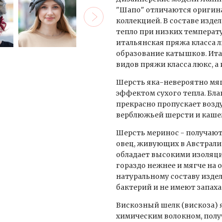
"Шапо" отличаются оригин
коллекцией. В составе изде
тепло при низких температу
итальянская пряжа класса 
образование катышков. Ита
видов пряжи класса люкс, а
Шерсть яка-невероятно мя
эффектом сухого тепла. Бла
прекрасно пропускает возду
верблюжьей шерсти и каше
Шерсть меринос - получаю
овец, живующих в Австралии
обладает высокими изоляц
гораздо нежнее и мягче на 
натуральному составу изде
бактерий и не имеют запаха
Вискозный шелк (вискоза)
химическим волокном, получ