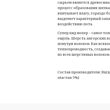
сырьем является древесина
процесс образования шелка
впитывает влагу, гораздо б
выделяет характерный запа
воздействию пота.
Супер кид мохер - самое то
ощупь. Шерсть ангорских к
изнутри волокон. Как всяко
теплопроводность, создавая
из всех шерстяных волокон.
Состав производителя: Як(ш
эластан 5%)