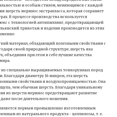
альностью и особым стилем, меняющимся с каждой
лия шерсть меринос экстракласса, которая сохраняет
рах. В процессе производства используется
люкс с технологией антипиллинг, предотвращающей
льянский трикотаж и изделия производятся из этих
 именно:
гкий материал, обладающий полезными свойствами с
годаря своей природной структуре, шерсть яка
х, объединяя при этом в себе лучшие качества
мира.
т из специально выращиваемых тонкорунных пород
. Благодаря диаметру 16 микрон, эта шерсть
ионными свойствами и воздухопроницаемостью. Она
ощупь, чем обычная шерсть. Благодаря уникальному
лия из шерсти меринос предотвращают развитие
 даже после длительного ношения.
 является первым промышленно изготовленным
енным из натурального продукта - целлюлозы, т. е.