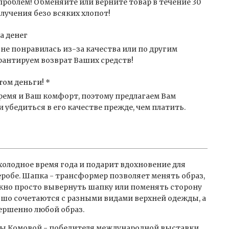
проблем! Обменяйте или верните товар в течение 30
лучения безо всяких хлопот!
а денег
не понравилась из-за качества или по другим
антируем возврат Ваших средств!
том деньги! *
емя и Ваш комфорт, поэтому предлагаем Вам
 убедиться в его качестве прежде, чем платить.
холодное время года и подарит вдохновение для
робе. Шапка - трансформер позволяет менять образ,
ожно просто вывернуть шапку или поменять сторону
ошо сочетаются с разными видами верхней одежды, а
ершенно любой образ.
ы Комовой - победителя международной выставки