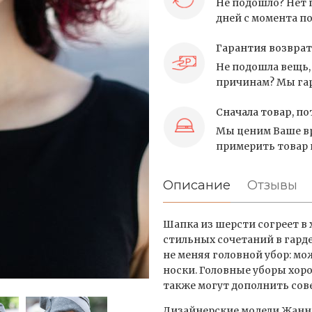
Не подошло? Нет 
дней с момента по
Гарантия возврат
Не подошла вещь, 
причинам? Мы гар
Сначала товар, по
Мы ценим Ваше вр
примерить товар и
Описание
Отзывы
Шапка из шерсти согреет в 
стильных сочетаний в гарде
не меняя головной убор: м
носки. Головные уборы хор
также могут дополнить сов
Дизайнерские модели Жанн