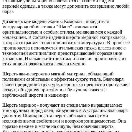
Головные уборы хорошо сочетаются с разными видами
верхней одежды, а также могут дополнить совершенно любой
образ.
Дизайнерские модели Жанны Комовой - победителя
международной выставки "Шапо" отличаются
оригинальностью и особым стилем, меняющимся с каждой
коллекцией. В составе изделия шерсть меринос экстракласса,
которая сохраняет тепло при низких температурах. В процессе
производства используется итальянская пряжа класса люкс с
технологией антипиллинг, предотвращающей образование
катышков. Итальянский трикотаж и изделия производятся из
этих видов пряжи класса люкс, а именно:
Шерсть яка-невероятно мягкий материал, обладающий
полезными свойствами с эффектом сухого тепла. Благодаря
своей природной структуре, шерсть яка прекрасно пропускает
воздух, объединяя при этом в себе лучшие качества
верблюжьей шерсти и кашемира.
Шерсть меринос - получают из специально выращиваемых
тонкорунных пород овец, живующих в Австралии. Благодаря
диаметру 16 микрон, эта шерсть обладает высокими
изоляционными свойствами и воздухопроницаемостью. Она
гораздо нежнее и мягче на ощупь, чем обычная шерсть.
Благодаря уникальному натуральному составу изделия из