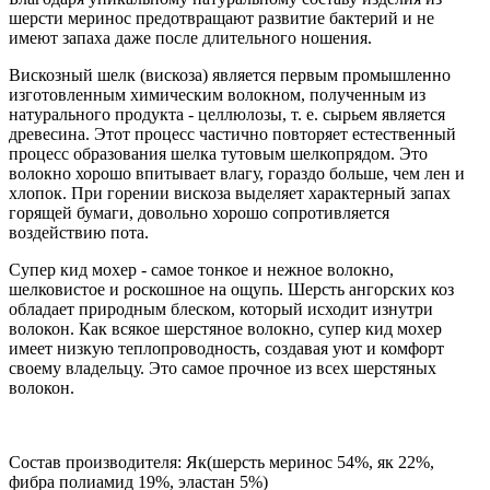
шерсти меринос предотвращают развитие бактерий и не
имеют запаха даже после длительного ношения.
Вискозный шелк (вискоза) является первым промышленно
изготовленным химическим волокном, полученным из
натурального продукта - целлюлозы, т. е. сырьем является
древесина. Этот процесс частично повторяет естественный
процесс образования шелка тутовым шелкопрядом. Это
волокно хорошо впитывает влагу, гораздо больше, чем лен и
хлопок. При горении вискоза выделяет характерный запах
горящей бумаги, довольно хорошо сопротивляется
воздействию пота.
Супер кид мохер - самое тонкое и нежное волокно,
шелковистое и роскошное на ощупь. Шерсть ангорских коз
обладает природным блеском, который исходит изнутри
волокон. Как всякое шерстяное волокно, супер кид мохер
имеет низкую теплопроводность, создавая уют и комфорт
своему владельцу. Это самое прочное из всех шерстяных
волокон.
Состав производителя: Як(шерсть меринос 54%, як 22%,
фибра полиамид 19%, эластан 5%)