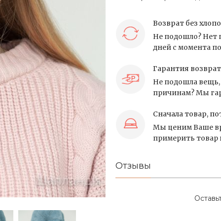
Возврат без хлоп
Не подошло? Нет 
дней с момента по
Гарантия возврат
Не подошла вещь, 
причинам? Мы гар
Сначала товар, по
Мы ценим Ваше вр
примерить товар и
Отзывы
Оставь