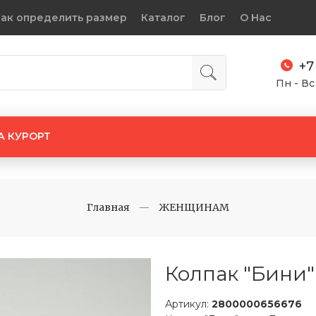
ак определить размер
Каталог
Блог
О Нас
+7
Пн - Вс
А КУРОРТ
Главная
ЖЕНЩИНАМ
Колпак "Бини"
Артикул:
2800000656676