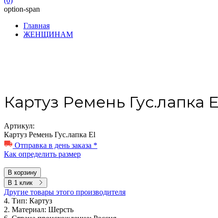
(0)
option-span
Главная
ЖЕНЩИНАМ
Картуз Ремень Гус.лапка E
Артикул:
Картуз Ремень Гус.лапка El
Отправка в день заказа *
Как определить размер
В корзину
В 1 клик
Другие товары этого производителя
4. Тип:
Картуз
2. Материал:
Шерсть