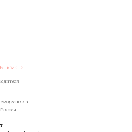
В 1 клик
водителя
емир/ангора
Россия
от