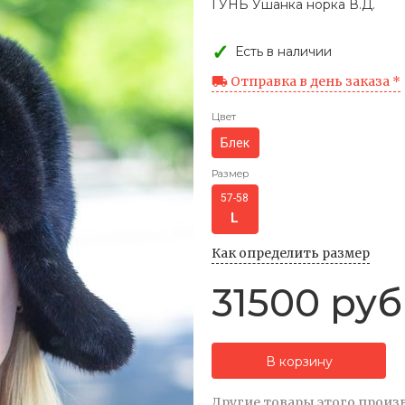
ГУНБ Ушанка норка В.Д.
Есть в наличии
Отправка в день заказа *
Цвет
Блек
Размер
57-58
Как определить размер
31500 руб
В корзину
Другие товары этого произ