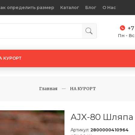
ак определить размер
Каталог
Блог
О Нас
+7
Пн - Вс
А КУРОРТ
Главная
НА КУРОРТ
АJX-80 Шляпа
Артикул:
2800000410964