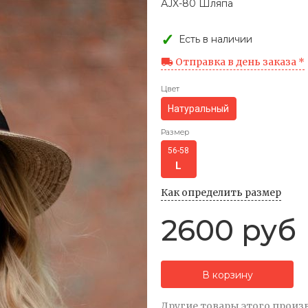
АJX-80 Шляпа
Есть в наличии
Отправка в день заказа *
Цвет
Натуральный
Размер
56-58
Как определить размер
2600 руб
В корзину
Другие товары этого произ