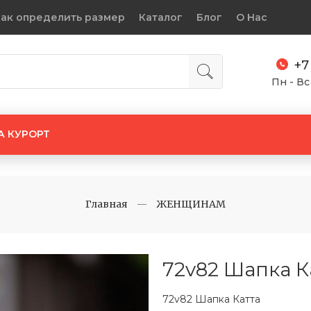
ак определить размер
Каталог
Блог
О Нас
+7
Пн - Вс
А КУРОРТ
Главная
ЖЕНЩИНАМ
72v82 Шапка К
72v82 Шапка Катта