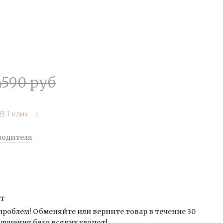
4590 руб
В 1 клик
водителя
от
проблем! Обменяйте или верните товар в течение 30
лучения безо всяких хлопот!