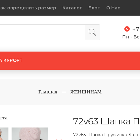
ак определить размер
Каталог
Блог
О Нас
+7
Пн - Вс
А КУРОРТ
Главная
ЖЕНЩИНАМ
72v63 Шапка П
72v63 Шапка Пружинка Катт