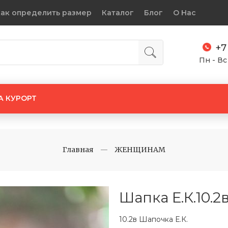
ак определить размер
Каталог
Блог
О Нас
+7
Пн - Вс
А КУРОРТ
Главная
ЖЕНЩИНАМ
Шапка Е.К.10.2
10.2в Шапочка Е.К.