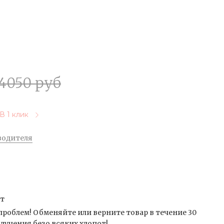
4050 руб
В 1 клик
водителя
от
проблем! Обменяйте или верните товар в течение 30
лучения безо всяких хлопот!